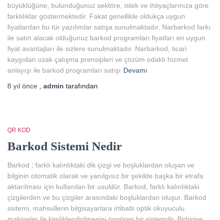
büyüklüğüne, bulunduğunuz sektöre, istek ve ihtiyaçlarınıza göre
farklılıklar göstermektedir. Fakat genellikle oldukça uygun
fiyatlardan bu tür yazılımlar satışa sunulmaktadır. Narbarkod farkı
ile satın alacak olduğunuz barkod programları fiyatları en uygun
fiyat avantajları ile sizlere sunulmaktadır. Narbarkod, ticari
kaygıdan uzak çalışma prensipleri ve çözüm odaklı hizmet
anlayışı ile barkod programları satışı
Devamı
8 yıl
önce
,
admin
tarafından
QR KOD
Barkod Sistemi Nedir
Barkod ; farklı kalınlıktaki dik çizgi ve boşluklardan oluşan ve
bilginin otomatik olarak ve yanılgısız bir şekilde başka bir etrafa
aktarılması için kullanılan bir usuldür. Barkod, farklı kalınlıktaki
çizgilerden ve bu çizgiler arasındaki boşluklardan oluşur. Barkod
sistemi, mahsullerin bilgisayarlara irtibatlı optik okuyuculu
makineler ile kimliklendirilmesini öngören bir sistemdir. Birbirine