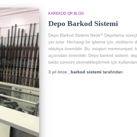
KAREKOD QR BLOG
Depo Barkod Sistemi
Depo Barkod Sistemi Nedir? Depolama süreçleri
yer tutar. Herhangi bir işletme için, stokları
oldukça önemlidir. Bu, müşteri memnuniyeti, lo
açısından önemlidir. Depo barkod sistemi, depo
takibi sürecini otomatikleştirmek için kullanıl
3 yıl
önce
,
barkod sistemi
tarafından