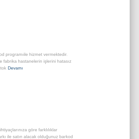
od programıile hizmet vermektedir.
fabrika hastanelerin işlerini hatasız
stok
Devamı
iyaçlarınıza göre farklılıklar
arkı ile satın alacak olduğunuz barkod