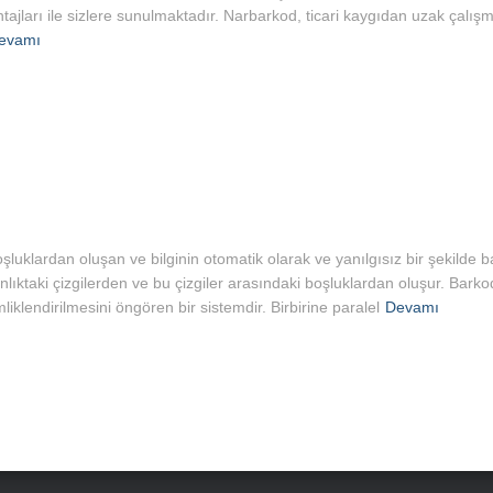
ntajları ile sizlere sunulmaktadır. Narbarkod, ticari kaygıdan uzak çalı
evamı
 boşluklardan oluşan ve bilginin otomatik olarak ve yanılgısız bir şekilde b
lınlıktaki çizgilerden ve bu çizgiler arasındaki boşluklardan oluşur. Barko
mliklendirilmesini öngören bir sistemdir. Birbirine paralel
Devamı