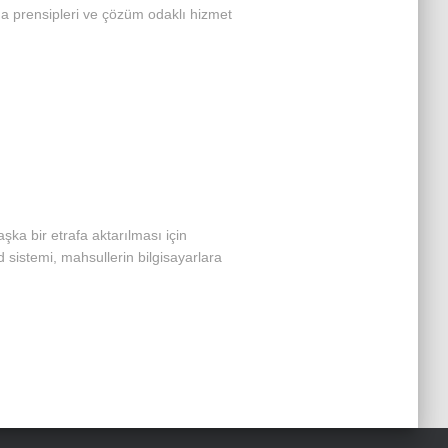
şma prensipleri ve çözüm odaklı hizmet
aşka bir etrafa aktarılması için
d sistemi, mahsullerin bilgisayarlara