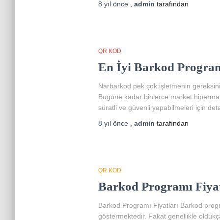
8 yıl
önce
,
admin
tarafından
QR KOD
En İyi Barkod Progra
Narbarkod pek çok işletmenin gereksini
Bugüne kadar binlerce market hipermarke
süratli ve güvenli yapabilmeleri için det
8 yıl
önce
,
admin
tarafından
QR KOD
Barkod Programı Fiyat
Barkod Programı Fiyatları Barkod program
göstermektedir. Fakat genellikle oldukç