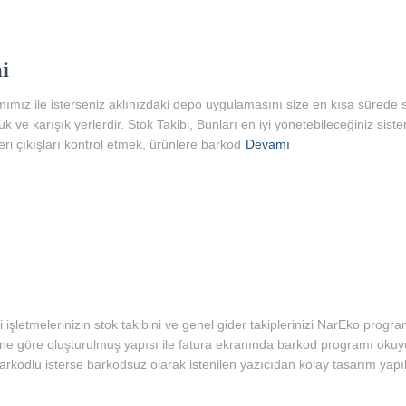
i
ımız ile isterseniz aklınızdaki depo uygulamasını size en kısa sürede 
e karışık yerlerdir. Stok Takibi, Bunları en iyi yönetebileceğiniz sistem
i çıkışları kontrol etmek, ürünlere barkod
Devamı
işletmelerinizin stok takibini ve genel gider takiplerinizi NarEko progra
ibine göre oluşturulmuş yapısı ile fatura ekranında barkod programı okuyuc
er barkodlu isterse barkodsuz olarak istenilen yazıcıdan kolay tasarım yap