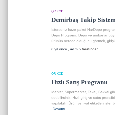
QR KOD
Demirbaş Takip Sistem
İsterseniz hazır paket NarDepo program
Depo Programı, Depo ve ambarlar büyük v
ürünün nerede olduğunu görmek, girişler
8 yıl
önce
,
admin
tarafından
QR KOD
Hızlı Satış Programı
Market, Süpermarket, Tekel, Bakkal gibi 
edebilirsiniz. Hızlı giriş ve satış prens
yapılabilir. Ürün ve fiyat etiketleri ist
Devamı