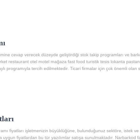
mı
mine cevap verecek düzeyde geliştirdiği stok takip programları ve bark
t restaurant otel motel mağaza fast food turistik tesis lokanta pastane 
aylı programıyla tercih edilmektedir. Ticari firmalar için çok önemli olan 
ları
ı fiyatları işletmenizin büyüklüğüne, bulunduğunuz sektöre, istek ve iht
a uygun fiyatlardan bu tür yazılımlar satışa sunulmaktadır. Narbarkod f