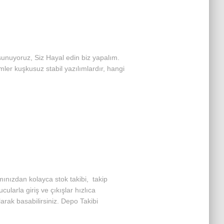
sunuyoruz, Siz Hayal edin biz yapalım.
ler kuşkusuz stabil yazılımlardır, hangi
mınızdan kolayca stok takibi, takip
ularla giriş ve çıkışlar hızlıca
ılarak basabilirsiniz. Depo Takibi