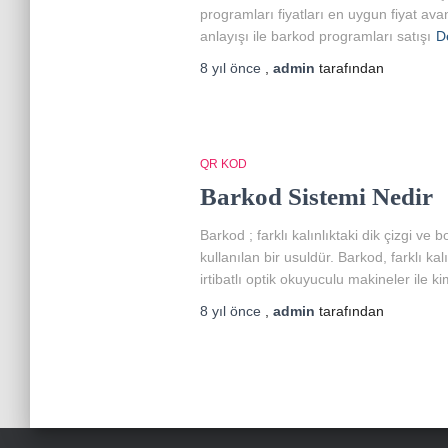
programları fiyatları en uygun fiyat ava
anlayışı ile barkod programları satışı
D
8 yıl
önce
,
admin
tarafından
QR KOD
Barkod Sistemi Nedir
Barkod ; farklı kalınlıktaki dik çizgi ve
kullanılan bir usuldür. Barkod, farklı ka
irtibatlı optik okuyuculu makineler ile ki
8 yıl
önce
,
admin
tarafından