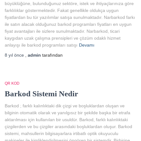
büyüklüğüne, bulunduğunuz sektöre, istek ve ihtiyaçlarınıza göre
farklılıklar göstermektedir. Fakat genellikle oldukça uygun
fiyatlardan bu tür yazılımlar satışa sunulmaktadır. Narbarkod farkı
ile satın alacak olduğunuz barkod programları fiyatları en uygun
fiyat avantajları ile sizlere sunulmaktadır. Narbarkod, ticari
kaygıdan uzak çalışma prensipleri ve çözüm odaklı hizmet
anlayışı ile barkod programları satışı
Devamı
8 yıl
önce
,
admin
tarafından
QR KOD
Barkod Sistemi Nedir
Barkod ; farklı kalınlıktaki dik çizgi ve boşluklardan oluşan ve
bilginin otomatik olarak ve yanılgısız bir şekilde başka bir etrafa
aktarılması için kullanılan bir usuldür. Barkod, farklı kalınlıktaki
çizgilerden ve bu çizgiler arasındaki boşluklardan oluşur. Barkod
sistemi, mahsullerin bilgisayarlara irtibatlı optik okuyuculu
makineler ile kimliklendirilmesini öngören bir sistemdir. Birbirine