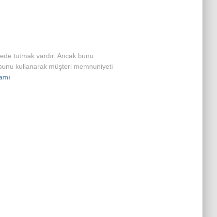
yede tutmak vardır. Ancak bunu
er bunu kullanarak müşteri memnuniyeti
amı