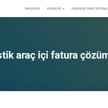
ANASAYFA
KAREKOD
KAREKOD TAKIP SISTEML
stik araç içi fatura çözü