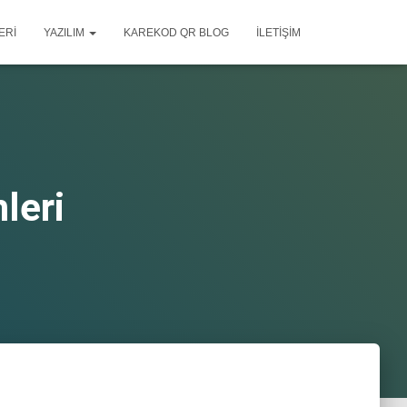
ERI
YAZILIM
KAREKOD QR BLOG
İLETIŞIM
mleri