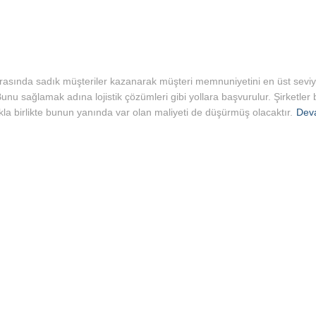
 arasında sadık müşteriler kazanarak müşteri memnuniyetini en üst sevi
 Bunu sağlamak adına lojistik çözümleri gibi yollara başvurulur. Şirketl
a birlikte bunun yanında var olan maliyeti de düşürmüş olacaktır.
Dev