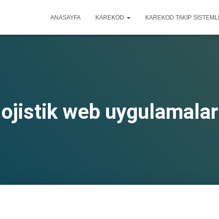
ANASAYFA
KAREKOD
KAREKOD TAKIP SISTEML
lojistik web uygulamalar