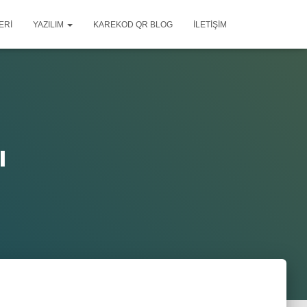
ERI
YAZILIM
KAREKOD QR BLOG
İLETIŞIM
ı