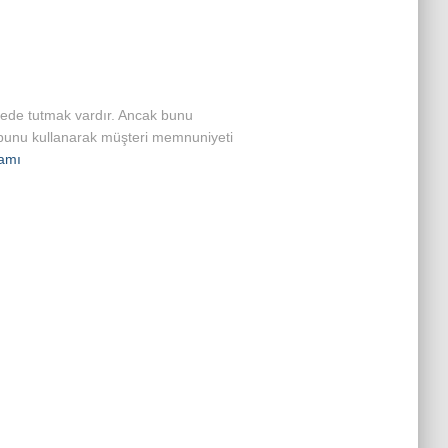
yede tutmak vardır. Ancak bunu
er bunu kullanarak müşteri memnuniyeti
amı