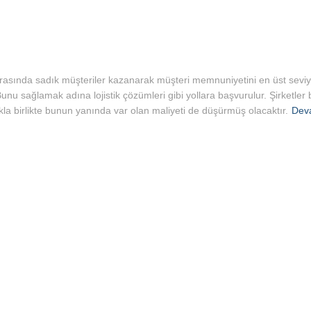
 arasında sadık müşteriler kazanarak müşteri memnuniyetini en üst sevi
 Bunu sağlamak adına lojistik çözümleri gibi yollara başvurulur. Şirketl
a birlikte bunun yanında var olan maliyeti de düşürmüş olacaktır.
Dev