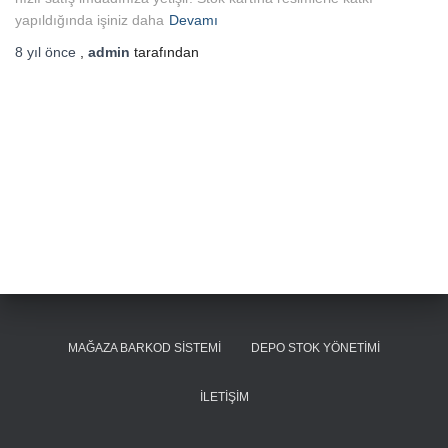
yapıldığında işiniz daha
Devamı
8 yıl
önce
,
admin
tarafından
MAĞAZA BARKOD SISTEMI
DEPO STOK YÖNETIMI
İLETIŞIM