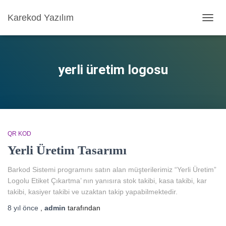
Karekod Yazılım
MENÜ
AÇ/KA
yerli üretim logosu
QR KOD
Yerli Üretim Tasarımı
Barkod Sistemi programını satın alan müşterilerimiz “Yerli Üretim”
Logolu Etiket Çıkartma’ nın yanısıra stok takibi, kasa takibi, kar
takibi, kasiyer takibi ve uzaktan takip yapabilmektedir.
8 yıl
önce
,
admin
tarafından