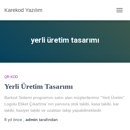
Karekod Yazılım
MENÜ
AÇ/KA
yerli üretim tasarımı
QR KOD
Yerli Üretim Tasarımı
Barkod Sistemi programını satın alan müşterilerimiz “Yerli Üretim”
Logolu Etiket Çıkartma’ nın yanısıra stok takibi, kasa takibi, kar
takibi, kasiyer takibi ve uzaktan takip yapabilmektedir.
8 yıl
önce
,
admin
tarafından