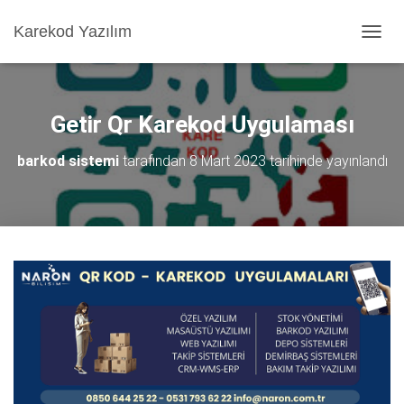
Karekod Yazılım
M
E
N
Ü
Y
Getir Qr Karekod Uygulaması
Ü
A
barkod sistemi
tarafından
8 Mart 2023
tarihinde yayınlandı
Ç
/
K
A
P
A