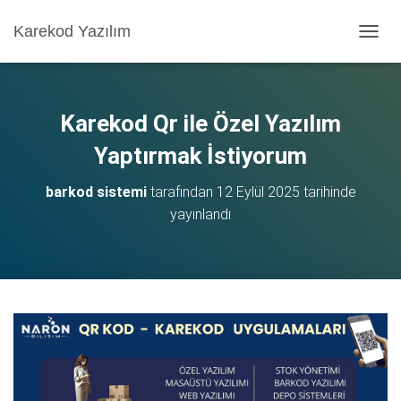
Karekod Yazılım
M
E
N
Ü
Y
Karekod Qr ile Özel Yazılım
Ü
A
Yaptırmak İstiyorum
Ç
/
barkod sistemi
tarafından
12 Eylül 2025
tarihinde
K
yayınlandı
A
P
A