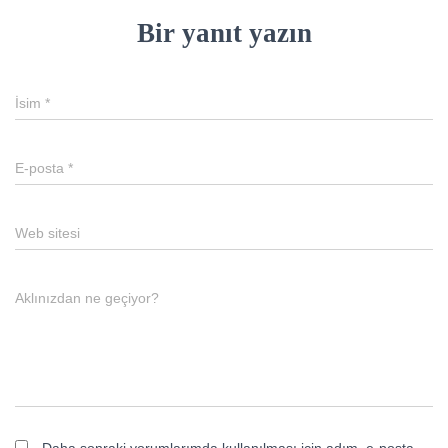
Bir yanıt yazın
İsim
*
E-posta
*
Web sitesi
Aklınızdan ne geçiyor?
Daha sonraki yorumlarımda kullanılması için adım, e-posta