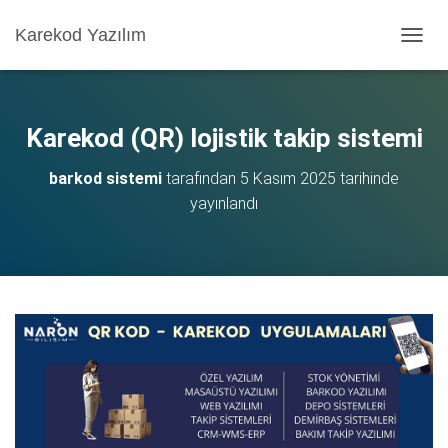
Karekod Yazılım
M
E
N
Ü
Y
Karekod (QR) lojistik takip sistemi
Ü
A
barkod sistemi
tarafından
5 Kasım 2025
tarihinde
Ç
yayınlandı
/
K
A
P
A