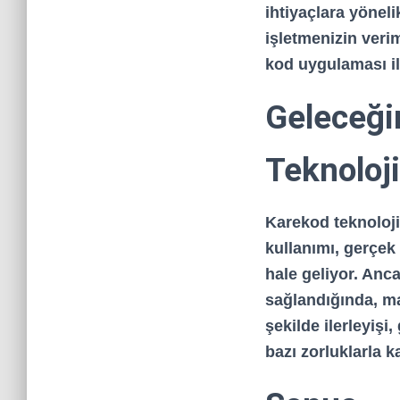
ihtiyaçlara yöneli
işletmenizin veriml
kod
uygulaması il
Geleceği
Teknoloji
Karekod teknoloji
kullanımı, gerçek
hale geliyor. An
sağlandığında, ma
şekilde ilerleyişi
bazı zorluklarla k