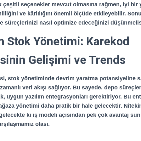
k çeşitli seçenekler mevcut olmasına rağmen, iyi bir 
iliğini ve kârlılığını önemli ölçüde etkileyebilir. Sonu
e süreçlerinizi nasıl optimize edeceğinizi düşünmelis
n Stok Yönetimi: Karekod
sinin Gelişimi ve Trends
si, stok yönetiminde devrim yaratma potansiyeline 
 zamanlı veri akışı sağlıyor. Bu sayede,
depo
süreçler
cak, uygun
yazılım
entegrasyonları gerektiriyor. Bu en
ğaza yönetimi daha pratik bir hale gelecektir. Niteki
, gelecekte ki iş modeli açısından pek çok avantaj sun
arşılaşmamız olası.