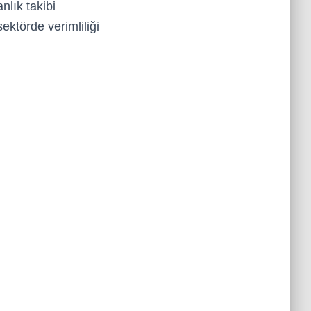
nlık takibi
ektörde verimliliği