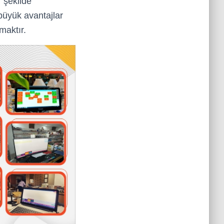
r şekilde
üyük avantajlar
maktır.