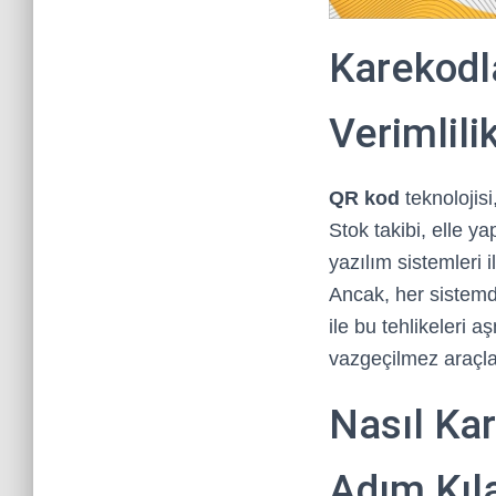
Karekodla
Verimlil
QR kod
teknolojisi
Stok takibi, elle y
yazılım sistemleri i
Ancak, her sistemd
ile bu tehlikeleri
vazgeçilmez araçlar
Nasıl Kar
Adım Kıl