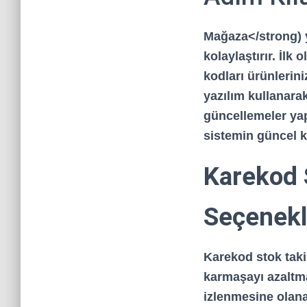
Mağaza</strong) y
kolaylaştırır. İlk
kodları ürünlerini
yazılım
kullanarak
güncellemeler ya
sistemin güncel k
Karekod S
Seçenekle
Karekod stok takib
karmaşayı azaltmad
izlenmesine olanak