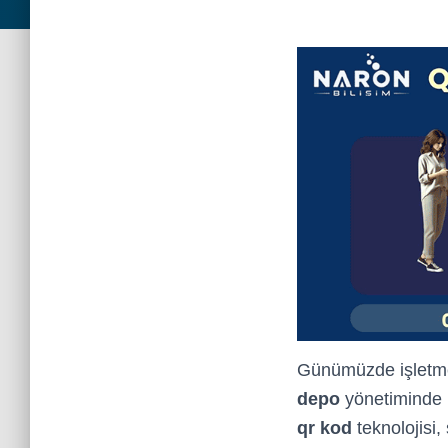
Günümüzde işletmel
depo
yönetiminde i
qr kod
teknolojisi,