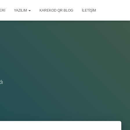
ERI
YAZILIM
KAREKOD QR BLOG
İLETIŞIM
dı