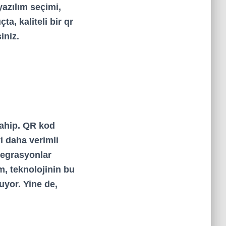
yazılım seçimi,
çta, kaliteli bir
qr
iniz.
sahip.
QR kod
i daha verimli
tegrasyonlar
m, teknolojinin bu
uyor. Yine de,