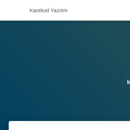
Karekod Yazılım
b