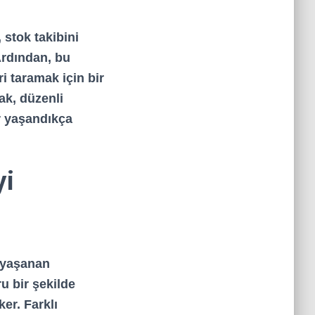
 stok takibini
Ardından, bu
ri taramak için bir
ak, düzenli
r yaşandıkça
yi
 yaşanan
u bir şekilde
er. Farklı