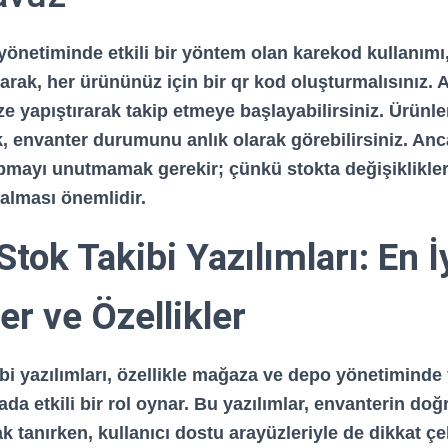
önetiminde etkili bir yöntem olan karekod kullanımı,
 olarak, her ürününüz için bir
qr kod
oluşturmalısınız. 
ze yapıştırarak takip etmeye başlayabilirsiniz. Ürünle
, envanter durumunu anlık olarak görebilirsiniz. Anc
pmayı unutmamak gerekir; çünkü stokta değişiklikle
alması önemlidir.
tok Takibi Yazılımları: En İ
r ve Özellikler
i yazılımları, özellikle
mağaza
ve
depo
yönetiminde
a etkili bir rol oynar. Bu yazılımlar, envanterin doğr
 tanırken, kullanıcı dostu arayüzleriyle de dikkat çek