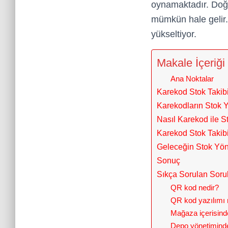
oynamaktadır. Do
mümkün hale gelir. 
yükseltiyor.
Makale İçeriği
Ana Noktalar
Karekod Stok Takib
Karekodların Stok Y
Nasıl Karekod ile S
Karekod Stok Takibi 
Geleceğin Stok Yöne
Sonuç
Sıkça Sorulan Soru
QR kod nedir?
QR kod yazılımı n
Mağaza içerisind
Depo yönetiminde