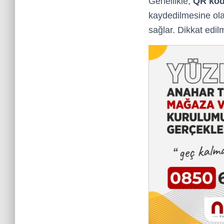
Genellikle,
QR ko
kaydedilmesine ola
sağlar. Dikkat edil