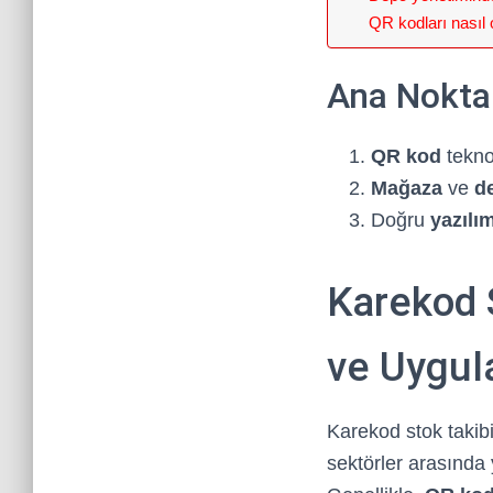
QR kodları nasıl 
Ana Nokta
QR kod
teknol
Mağaza
ve
d
Doğru
yazılı
Karekod 
ve Uygul
Karekod stok takibi
sektörler arasında y