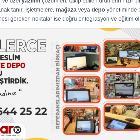
d
ve özel
yazılım
çözümleri, takip edilen ürünlerin hızlı bi
nak tanır. İşletmelere,
mağaza
veya
depo
yönetiminde b
mesi gereken noktalar ise doğru entegrasyon ve eğitim ol