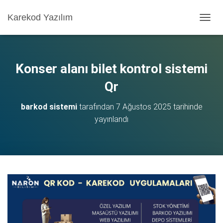
Karekod Yazılım
M
E
N
Ü
Y
Konser alanı bilet kontrol sistemi
Ü
A
Qr
Ç
/
barkod sistemi
tarafından
7 Ağustos 2025
tarihinde
K
yayınlandı
A
P
A