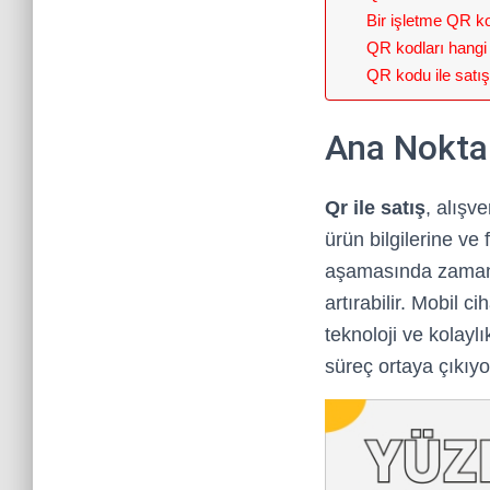
Bir işletme QR ko
QR kodları hangi s
QR kodu ile satış
Ana Nokta
Qr ile satış
, alışv
ürün bilgilerine ve 
aşamasında zaman k
artırabilir. Mobil 
teknoloji ve kolayl
süreç ortaya çıkıyo