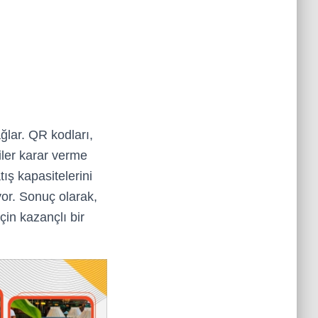
ağlar. QR kodları,
riler karar verme
ş kapasitelerini
iyor. Sonuç olarak,
çin kazançlı bir