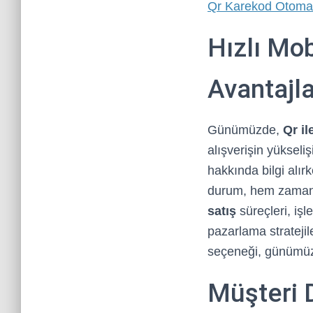
Qr Karekod Otoma
Hızlı Mob
Avantajla
Günümüzde,
Qr il
alışverişin yükselişi
hakkında bilgi alır
durum, hem zaman t
satış
süreçleri, işl
pazarlama strateji
seçeneği, günümüz 
Müşteri 