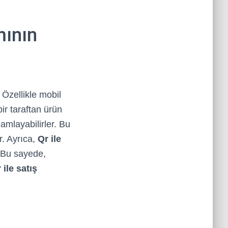
mının
 Özellikle mobil
 bir taraftan ürün
mamlayabilirler. Bu
r. Ayrıca,
Qr ile
. Bu sayede,
 ile satış