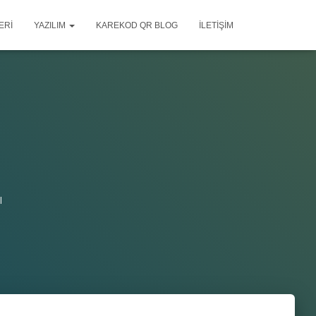
ERI
YAZILIM
KAREKOD QR BLOG
İLETIŞIM
ı