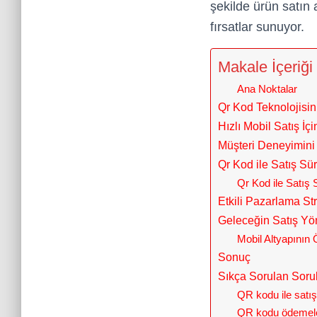
şekilde ürün satın 
fırsatlar sunuyor.
Makale İçeriği
Ana Noktalar
Qr Kod Teknolojisin
Hızlı Mobil Satış İç
Müşteri Deneyimini
Qr Kod ile Satış Sür
Qr Kod ile Satış 
Etkili Pazarlama Str
Geleceğin Satış Yön
Mobil Altyapının
Sonuç
Sıkça Sorulan Soru
QR kodu ile satışı
QR kodu ödemeleri