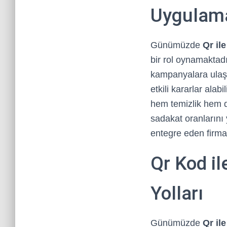
Uygulama
Günümüzde
Qr ile
bir rol oynamaktadı
kampanyalara ulaşab
etkili kararlar alab
hem temizlik hem de
sadakat oranlarını
entegre eden firmal
Qr Kod il
Yolları
Günümüzde
Qr ile