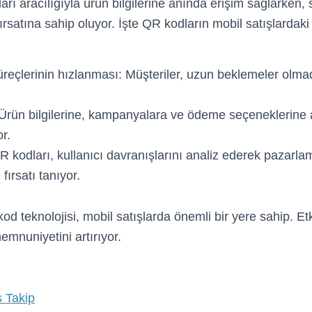
arı aracılığıyla ürün bilgilerine anında erişim sağlarken, s
 fırsatına sahip oluyor. İşte QR kodların mobil satışlardaki
reçlerinin hızlanması: Müşteriler, uzun beklemeler olma
 Ürün bilgilerine, kampanyalara ve ödeme seçeneklerine
r.
QR kodları, kullanıcı davranışlarını analiz ederek pazarlama
fırsatı tanıyor.
d teknolojisi, mobil satışlarda önemli bir yere sahip. Etk
mnuniyetini artırıyor.
s Takip