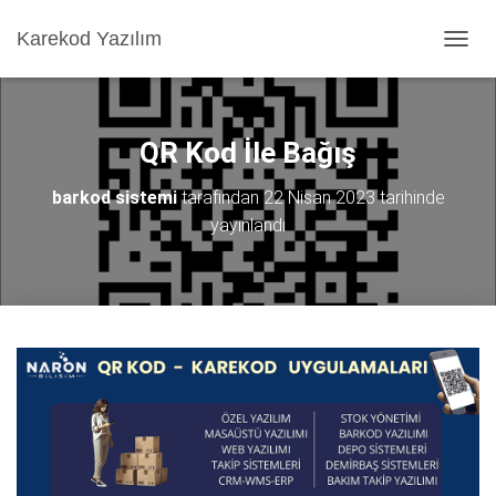
Karekod Yazılım
M
E
N
Ü
Y
QR Kod İle Bağış
Ü
A
barkod sistemi
tarafından
22 Nisan 2023
tarihinde
Ç
yayınlandı
/
K
A
P
A