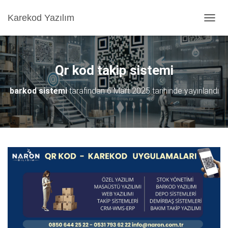
Karekod Yazılım
M
E
N
Ü
Y
Qr kod takip sistemi
Ü
A
barkod sistemi
tarafından
6 Mart 2025
tarihinde yayınlandı
Ç
/
K
A
P
A