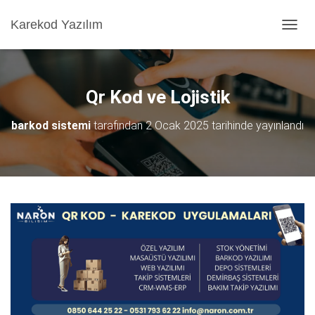
Karekod Yazılım
M
E
N
Ü
Y
Qr Kod ve Lojistik
Ü
A
barkod sistemi
tarafından
2 Ocak 2025
tarihinde yayınlandı
Ç
/
K
A
P
A