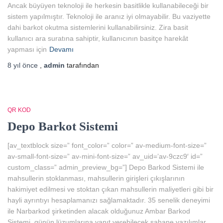
Ancak büyüyen teknoloji ile herkesin basitlikle kullanabileceği bir
sistem yapılmıştır. Teknoloji ile aranız iyi olmayabilir. Bu vaziyette
dahi barkot okutma sistemlerini kullanabilirsiniz. Zira basit
kullanıcı ara suratına sahiptir, kullanıcının basitçe harekât
yapması için
Devamı
8 yıl
önce
,
admin
tarafından
QR KOD
Depo Barkot Sistemi
[av_textblock size=” font_color=” color=” av-medium-font-size=”
av-small-font-size=” av-mini-font-size=” av_uid=’av-9czc9′ id=”
custom_class=” admin_preview_bg=”] Depo Barkod Sistemi ile
mahsullerin stoklanması, mahsullerin girişleri çıkışlarının
hakimiyet edilmesi ve stoktan çıkan mahsullerin maliyetleri gibi bir
hayli ayrıntıyı hesaplamanızı sağlamaktadır. 35 senelik deneyimi
ile Narbarkod şirketinden alacak olduğunuz Ambar Barkod
Sistemi, günün lüzumlarına yanıt verebilecek şahane yazılımlar