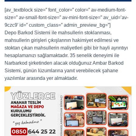
[av_textblock size=” font_color=” color=” av-medium-font-
size=” av-small-font-size=” av-mini-font-size=” av_uid=’av-
9czc9′ id=” custom_class=” admin_preview_bg=”]
Depo Barkod Sistemi ile mahsullerin stoklanması,
mahsullerin girişleri çıkışlarının hakimiyet edilmesi ve
stoktan çıkan mahsullerin maliyetleri gibi bir hayli ayrıntıyı
hesaplamanızı sağlamaktadır. 35 senelik deneyimi ile
Narbarkod şirketinden alacak olduğunuz Ambar Barkod
Sistemi, günün lüzumlarına yanıt verebilecek şahane
yazılımlar arasında yer almaktadır.