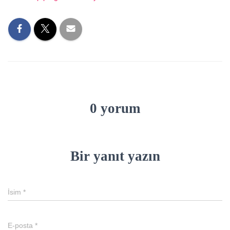
0 yorum
Bir yanıt yazın
İsim
*
E-posta
*