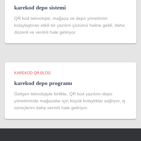
karekod depo sistemi
QR kod teknolojisi, mağaza ve depo yönetimini
kolaylaştıran etkili bir yazılım çözümü haline geldi, daha
düzenli ve verimli hale getiriyor.
KAREKOD QR BLOG
karekod depo programı
Gelişen teknolojiyle birlikte, QR kod yazılımı depo
yönetiminde mağazalar için büyük kolaylıklar sağlıyor, iş
süreçlerini daha verimli hale getiriyor.