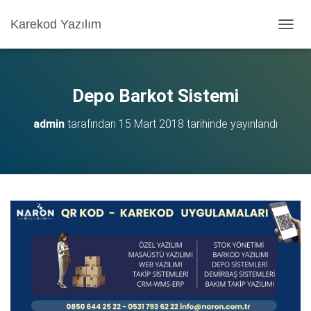
Karekod Yazılım
M
E
N
Ü
Y
Depo Barkot Sistemi
Ü
A
admin
tarafından
15 Mart 2018
tarihinde yayınlandı
Ç
/
K
A
P
A