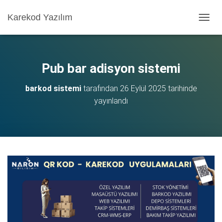
Karekod Yazılım
M
E
N
Ü
Y
Pub bar adisyon sistemi
Ü
A
barkod sistemi
tarafından
26 Eylül 2025
tarihinde
Ç
yayınlandı
/
K
A
P
A