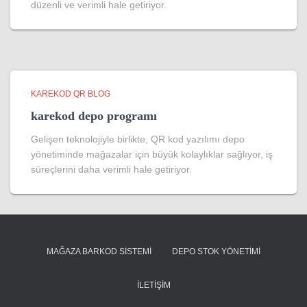
düzenli ve verimli hale getiriyor.
KAREKOD QR BLOG
karekod depo programı
Gelişen teknolojiyle birlikte, QR kod yazılımı depo
yönetiminde mağazalar için büyük kolaylıklar sağlıyor, iş
süreçlerini daha verimli hale getiriyor.
MAĞAZA BARKOD SISTEMI
DEPO STOK YÖNETIMI
İLETIŞIM