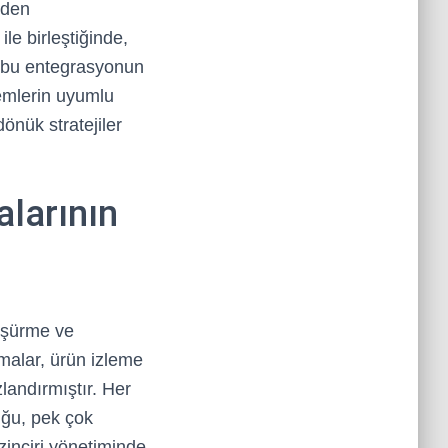
iden
le birleştiğinde,
, bu entegrasyonun
temlerin uyumlu
dönük stratejiler
larının
düşürme ve
rmalar, ürün izleme
landırmıştır. Her
uğu, pek çok
 zinciri yönetiminde