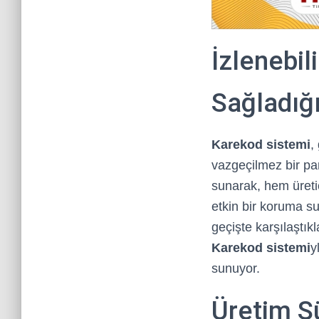
İzlenebil
Sağladığı
Karekod sistemi
,
vazgeçilmez bir par
sunarak, hem üretic
etkin bir koruma su
geçişte karşılaştıkl
Karekod sistemi
y
sunuyor.
Üretim S