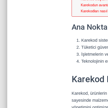
Karekodun avantaj
Karekodları nasıl
Ana Nokta
Karekod sistem
Tüketici güven
İşletmelerin ve
Teknolojinin e
Karekod 
Karekod, ürünlerin 
sayesinde malzeme a
yönetimini optimize