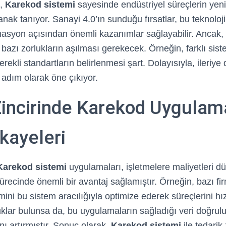
i,
Karekod sistemi
sayesinde endüstriyel süreçlerin yen
ak tanıyor. Sanayi 4.0’ın sunduğu fırsatlar, bu teknoloji i
omasyon açısından önemli kazanımlar sağlayabilir. Ancak
n bazı zorlukların aşılması gerekecek. Örneğin, farklı sis
erekli standartların belirlenmesi şart. Dolayısıyla, ileriye 
r adım olarak öne çıkıyor.
Zincirinde Karekod Uygulama
kayeleri
Karekod sistemi
uygulamaları, işletmelere maliyetleri 
 sürecinde önemli bir avantaj sağlamıştır. Örneğin, bazı fi
ini bu sistem aracılığıyla optimize ederek süreçlerini hız
uklar bulunsa da, bu uygulamaların sağladığı veri doğrul
nı artırmıştır. Sonuç olarak,
Karekod sistemi
ile tedarik