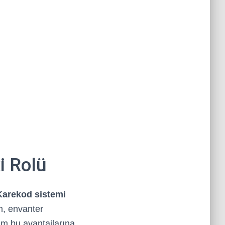
i Rolü
Karekod sistemi
m, envanter
tüm bu avantajlarına