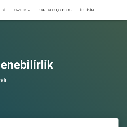
ERI
YAZILIM
KAREKOD QR BLOG
İLETIŞIM
enebilirlik
ndı