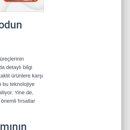
kodun
süreçlerinin
a detaylı bilgi
aklit ürünlere karşı
n bu teknolojiye
iliyor. Yine de,
 önemli fırsatlar
ımının