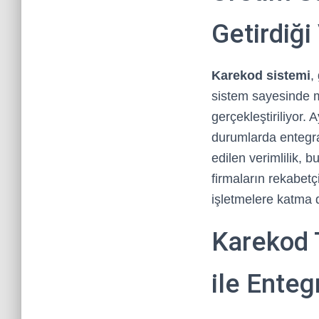
Getirdiği 
Karekod sistemi
,
sistem sayesinde ma
gerçekleştiriliyor. 
durumlarda entegra
edilen verimlilik, 
firmaların rekabetç
işletmelere katma 
Karekod T
ile Ente