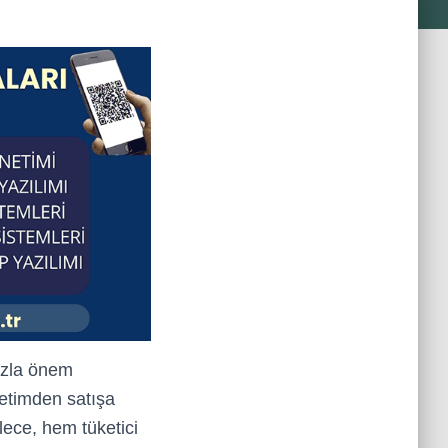
fazla önem
retimden satışa
lece, hem tüketici