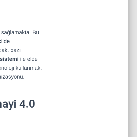
şı sağlamakta. Bu
kilde
ncak, bazı
sistemi
ile elde
knoloji kullanmak,
imizasyonu,
ayi 4.0