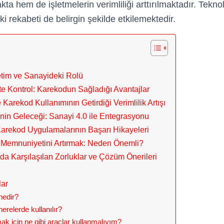
ta hem de işletmelerin verimliliği arttırılmaktadır. Tekn
ki rekabeti de belirgin şekilde etkilemektedir.
tim ve Sanayideki Rolü
lite Kontrol: Karekodun Sağladığı Avantajlar
Karekod Kullanımının Getirdiği Verimlilik Artışı
nin Geleceği: Sanayi 4.0 ile Entegrasyonu
Karekod Uygulamalarının Başarı Hikayeleri
i Memnuniyetini Artırmak: Neden Önemli?
a Karşılaşılan Zorluklar ve Çözüm Önerileri
lar
nedir?
erelerde kullanılır?
k için ne gibi araçlar kullanmalıyım?