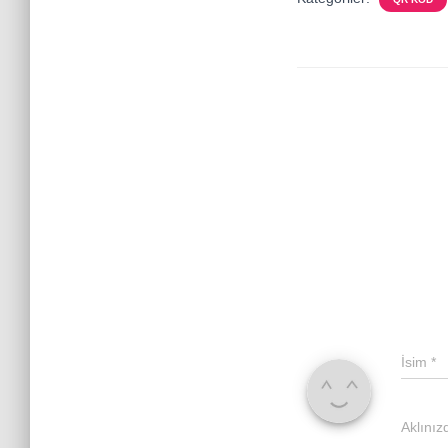
İsim
*
Aklınız