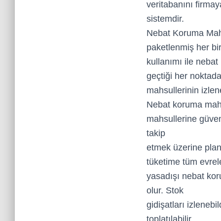
veritabanını firmay
sistemdir.
Nebat Koruma Mahsu
paketlenmiş her bir
kullanımı ile nebat
geçtiği her noktada
mahsullerinin izlene
Nebat koruma mahsu
mahsullerine güve
takip
etmek üzerine plan
tüketime tüm evreler
yasadışı nebat kor
olur. Stok
gidişatları izleneb
toplatılabilir