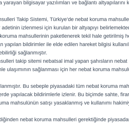
a yarayan bilgisayar yazılımları ve bağlantı altyapılarını
lleri Takip Sistemi, Türkiye’de nebat koruma mahsulle
 adetinin izlenmesi için kurulan bir altyapıyı belirlemekte
 koruma mahsullerinin paketlenerek tekil hale getirilmiş he
n yapılan bildirimler ile elde edilen hareket bilgisi kulla
bilirliği sağlanmıştır.
lleri takip sitemi nebatsal imal yapan şahısların neba
nle ulaşımının sağlanması için her nebat koruma mahs
lanmıştır. Bu sebeple piyasadaki tüm nebat koruma mahs
de yapılacak bildirimlerle izlenir. Bu biçimde sahte, firar
uma mahsulünün satışı yasaklanmış ve kullanımı hakimiy
ildiğinden nebat koruma mahsulleri gerektiğinde piyasadan