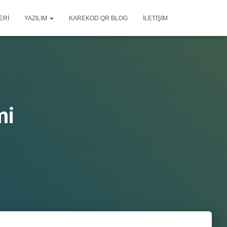
ERI
YAZILIM
KAREKOD QR BLOG
İLETIŞIM
mi