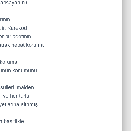
 kapsayan bir
rinin
dir. Karekod
r bir adetinin
nılarak nebat koruma
t koruma
ulünün konumunu
ulleri imalden
i ve her türlü
et atına alınmış
 basitlikle