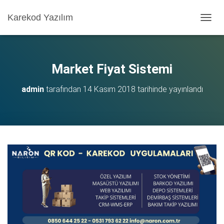
Karekod Yazılım
M
E
N
Ü
Y
Market Fiyat Sistemi
Ü
A
admin
tarafından
14 Kasım 2018
tarihinde yayınlandı
Ç
/
K
A
P
A