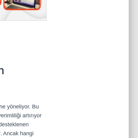
m
e yöneliyor. Bu
rimliliği artırıyor
desteklenen
or. Ancak hangi