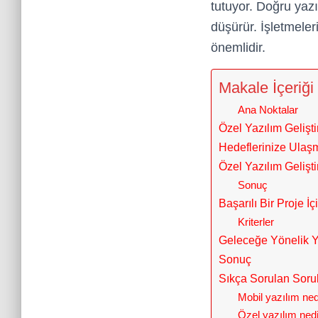
tutuyor. Doğru yazı
düşürür. İşletmeler
önemlidir.
Makale İçeriği
Ana Noktalar
Özel Yazılım Gelişt
Hedeflerinize Ulaş
Özel Yazılım Geliş
Sonuç
Başarılı Bir Proje İ
Kriterler
Geleceğe Yönelik Ya
Sonuç
Sıkça Sorulan Soru
Mobil yazılım ned
Özel yazılım ned