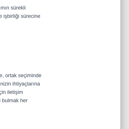
ımın sürekli
e işbirliği sürecine
le, ortak seçiminde
izin ihtiyaçlarına
in iletişim
bi bulmak her