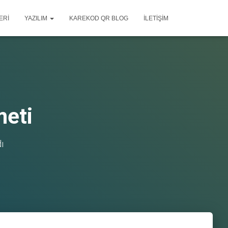
ERI
YAZILIM
KAREKOD QR BLOG
İLETIŞIM
meti
ı