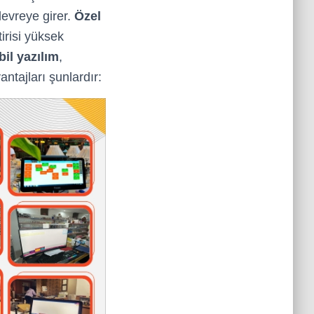
devreye girer.
Özel
tirisi yüksek
il yazılım
,
ntajları şunlardır: