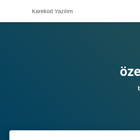
Karekod Yazılım
öze