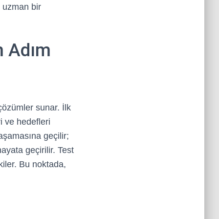
a uzman bir
ım Adım
 çözümler sunar. İlk
i ve hedefleri
 aşamasına geçilir;
yata geçirilir. Test
kiler. Bu noktada,