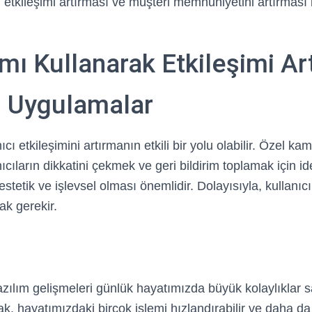
n etkileşimi artırması ve müşteri memnuniyetini artırması i
mı Kullanarak Etkileşimi A
yi Uygulamalar
nıcı etkileşimini artırmanın etkili bir yolu olabilir. Özel k
cıların dikkatini çekmek ve geri bildirim toplamak için ide
estetik ve işlevsel olması önemlidir. Dolayısıyla, kullanı
k gerekir.
zılım gelişmeleri günlük hayatımızda büyük kolaylıklar s
rak, hayatımızdaki birçok işlemi hızlandırabilir ve daha da