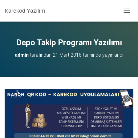
Karekod Yazılım
M
E
N
Ü
Y
Depo Takip Programı Yazılımı
Ü
A
admin
tarafından
21 Mart 2018
tarihinde yayınlandı
Ç
/
K
A
P
A