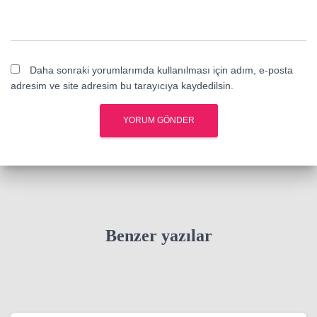
Daha sonraki yorumlarımda kullanılması için adım, e-posta
adresim ve site adresim bu tarayıcıya kaydedilsin.
Benzer yazılar