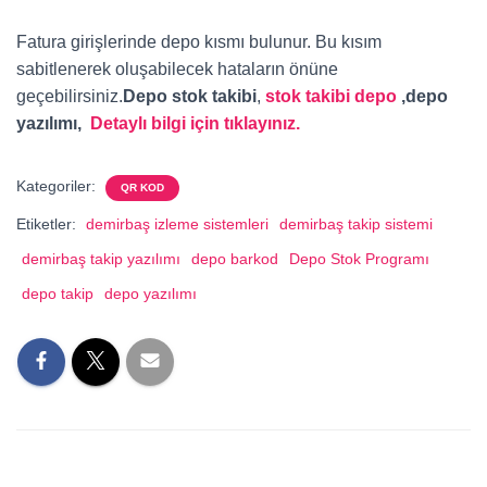
Fatura girişlerinde depo kısmı bulunur. Bu kısım
sabitlenerek oluşabilecek hataların önüne
geçebilirsiniz.
Depo stok takibi
,
stok takibi depo
,depo
yazılımı,
Detaylı bilgi için tıklayınız.
Kategoriler:
QR KOD
Etiketler:
demirbaş izleme sistemleri
demirbaş takip sistemi
demirbaş takip yazılımı
depo barkod
Depo Stok Programı
depo takip
depo yazılımı